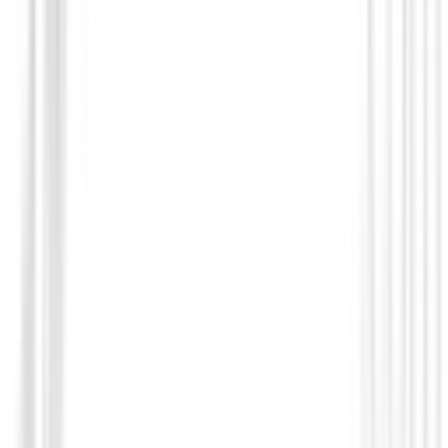
Chalecos golf Hombre
Chaleco FootJoy Full Zip Navy 88456 
€115.00
€89.00
From