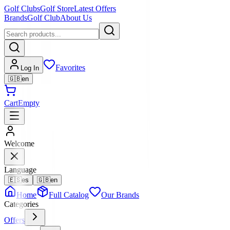
Golf Clubs
Golf Store
Latest Offers
Brands
Golf Club
About Us
Favorites
Log In
🇬🇧
en
Cart
Empty
Welcome
Language
🇪🇸
es
🇬🇧
en
Home
Full Catalog
Our Brands
Categories
Offers