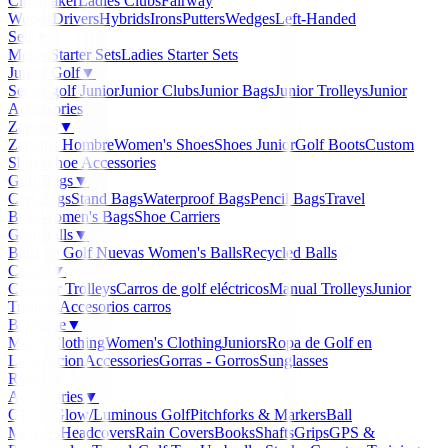
Clubmaker
Ladies Clubs
Fairway
Woods
Drivers
Hybrids
Irons
Putters
Wedges
Left-Handed
Sets
▼
Men's Starter Sets
Ladies Starter Sets
Junior Golf
▼
Set de golf Junior
Junior Clubs
Junior Bags
Junior Trolleys
Junior
Accessories
Zapatos
▼
Zapatos Hombre
Women's Shoes
Shoes Junior
Golf Boots
Custom
Shoes
Shoe Accessories
Golf Bags
▼
Cart Bags
Stand Bags
Waterproof Bags
Pencil Bags
Travel
Bags
Women's Bags
Shoe Carriers
Golf Balls
▼
Balls de Golf Nuevas
Women's Balls
Recycled Balls
Carros
▼
Clicgear Trolleys
Carros de golf eléctricos
Manual Trolleys
Junior
Trolleys
Accesorios carros
Boutique
▼
Men's Clothing
Women's Clothing
Juniors
Ropa de Golf en
Liquidacion
Accessories
Gorras - Gorros
Sunglasses
Regalos
Accessories
▼
Gloves
Glow/Luminous Golf
Pitchforks & Markers
Ball
Markers
Headcovers
Rain Covers
Books
Shafts
Grips
GPS &