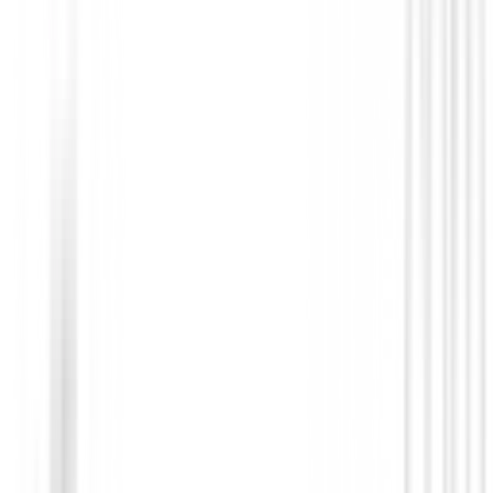
Chaleco Footjoy Hybrid 88825 Azul Tall
€149.00
€99.00
From