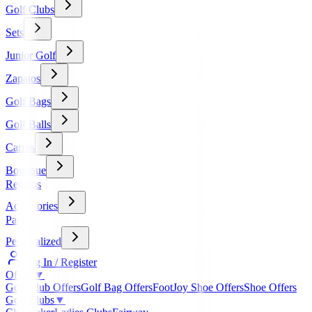
Golf Clubs
Sets
Junior Golf
Zapatos
Golf Bags
Golf Balls
Carros
Boutique
Regalos
Accessories
Packs
Personalized
Log In / Register
Offers
▼
Golf Club Offers
Golf Bag Offers
FootJoy Shoe Offers
Shoe Offers
Golf Clubs
▼