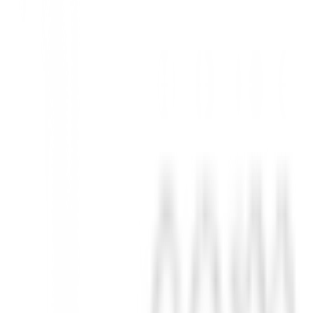
eno.
or, creciendo con ellos.
in esfuerzo.
 y soporte para paraguas, ¡todo lo necesario para un día de golf!