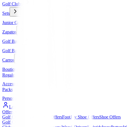
Golf Clubs
Sets
Junior Golf
Zapatos
Golf Bags
Golf Balls
Carros
Boutique
Regalos
Accessories
Packs
Personalized
Log In / Register
Offers
▼
Golf Club Offers
Golf Bag Offers
FootJoy Shoe Offers
Shoe Offers
Golf Clubs
▼