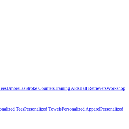
Tees
Umbrellas
Stroke Counters
Training Aids
Ball Retrievers
Workshop
onalized Tees
Personalized Towels
Personalized Apparel
Personalized