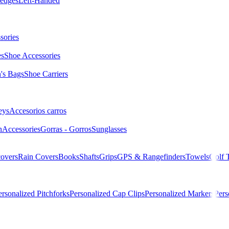
edges
Left-Handed
sories
es
Shoe Accessories
s Bags
Shoe Carriers
eys
Accesorios carros
n
Accessories
Gorras - Gorros
Sunglasses
overs
Rain Covers
Books
Shafts
Grips
GPS & Rangefinders
Towels
Golf 
ersonalized Pitchforks
Personalized Cap Clips
Personalized Markers
Pers
18 3-Rad Junior