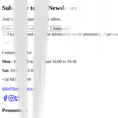
Subscribe to our Newsletter
And stay up to date with our offers.
Subscribe
I have read and accept the information on the processing of persona
Customer Service
Mon - Fri:
9:00 to 14:00 and 16:00 to 19:30
Sat:
10:00 to 13:30
+34 945 281 809
info@buengolpe.com
Promotions