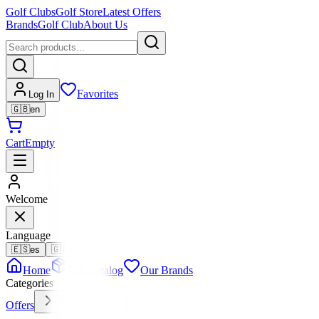
Golf Clubs
Golf Store
Latest Offers
Brands
Golf Club
About Us
Favorites
Log In
🇬🇧
en
Cart
Empty
Welcome
Language
🇪🇸
es
🇬🇧
en
Home
Full Catalog
Our Brands
Categories
Offers