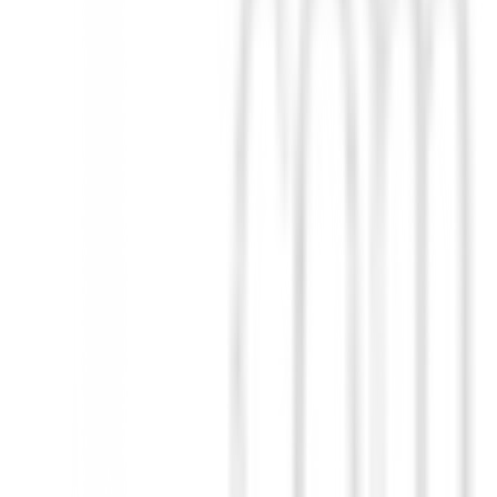
ior Flag 18 de 3 Ruedas
no solo facilita el transporte del equipo, sin
róxima generación de golfistas disfrute al máximo!