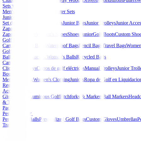
Clubmaker
Ladies Clubs
Fairway Woods
Drivers
Hybrids
Irons
Putters
W
Sets
▼
Men's Starter Sets
Ladies Starter Sets
Junior Golf
▼
Set de golf Junior
Junior Clubs
Junior Bags
Junior Trolleys
Junior Acces
Zapatos
▼
Zapatos Hombre
Women's Shoes
Shoes Junior
Golf Boots
Custom Sho
Golf Bags
▼
Cart Bags
Stand Bags
Waterproof Bags
Pencil Bags
Travel Bags
Women'
Golf Balls
▼
Balls de Golf Nuevas
Women's Balls
Recycled Balls
Carros
▼
Clicgear Trolleys
Carros de golf eléctricos
Manual Trolleys
Junior Troll
Boutique
▼
Men's Clothing
Women's Clothing
Juniors
Ropa de Golf en Liquidacio
Regalos
Accessories
▼
Gloves
Glow/Luminous Golf
Pitchforks & Markers
Ball Markers
Headc
& Tools
Packs
Personalized
▼
Personalized Balls
Personalized Golf Bags
Custom Gloves
Umbrellas
P
Travel Bags
Home
/
Carros para Junior
/
Carro de Tres Ruedas Flag 