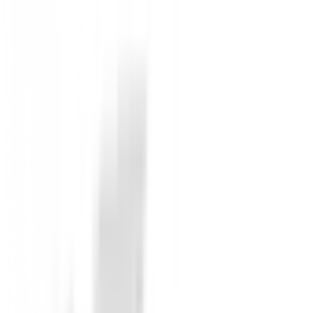
Extras:
Soporte integrado para tarjeta de puntu
En BuenGolpe, sabemos lo importante que es equipar a
fomenta la autonomía y el disfrute en cada ronda. ¡Ap
No reviews
There are no reviews for this product yet.
Be the first to leave a review when you receive your o
You must log in to leave a review for this product.
Log In
You may also be interested in