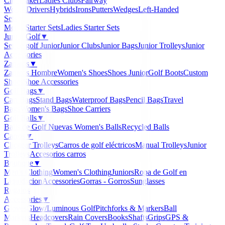
Clubmaker
Ladies Clubs
Fairway
Woods
Drivers
Hybrids
Irons
Putters
Wedges
Left-Handed
Sets
▼
Men's Starter Sets
Ladies Starter Sets
Junior Golf
▼
Set de golf Junior
Junior Clubs
Junior Bags
Junior Trolleys
Junior
Accessories
Zapatos
▼
Zapatos Hombre
Women's Shoes
Shoes Junior
Golf Boots
Custom
Shoes
Shoe Accessories
Golf Bags
▼
Cart Bags
Stand Bags
Waterproof Bags
Pencil Bags
Travel
Bags
Women's Bags
Shoe Carriers
Golf Balls
▼
Balls de Golf Nuevas
Women's Balls
Recycled Balls
Carros
▼
Clicgear Trolleys
Carros de golf eléctricos
Manual Trolleys
Junior
Trolleys
Accesorios carros
Boutique
▼
Men's Clothing
Women's Clothing
Juniors
Ropa de Golf en
Liquidacion
Accessories
Gorras - Gorros
Sunglasses
Regalos
Accessories
▼
Gloves
Glow/Luminous Golf
Pitchforks & Markers
Ball
Markers
Headcovers
Rain Covers
Books
Shafts
Grips
GPS &