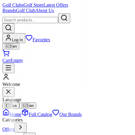
Golf Clubs
Golf Store
Latest Offers
Brands
Golf Club
About Us
Favorites
Log In
🇬🇧
en
Cart
Empty
Welcome
Language
🇪🇸
es
🇬🇧
en
Home
Full Catalog
Our Brands
Categories
Offers