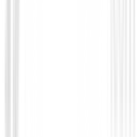
Gorra Callaway Tour Perf Pro Cuantum
Blanca/Verde
€28.00
€25.00