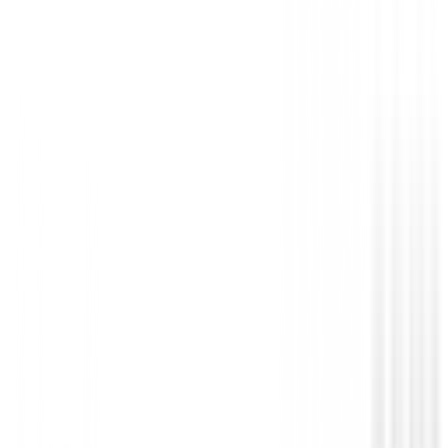
Gorras - Gorros
Gorra Callaway Tour Perf Pro Cuantum
Blanca/Roja
€28.00
€25.00