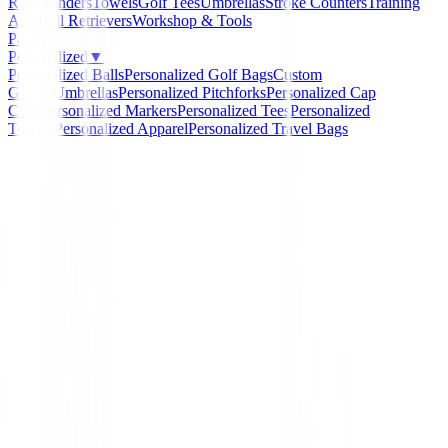
Rangefinders
Towels
Golf Tees
Umbrellas
Stroke Counters
Training
Aids
Ball Retrievers
Workshop & Tools
Packs
Personalized
▼
Personalized Balls
Personalized Golf Bags
Custom
Gloves
Umbrellas
Personalized Pitchforks
Personalized Cap
Clips
Personalized Markers
Personalized Tees
Personalized
Towels
Personalized Apparel
Personalized Travel Bags
Home
/
Gorras - Gorros
/
Gorra Callaway tour Quantun
-
11
%
Callaway
Gorra Callaway tour Q
Azul/Azul
Ref:
197193774891