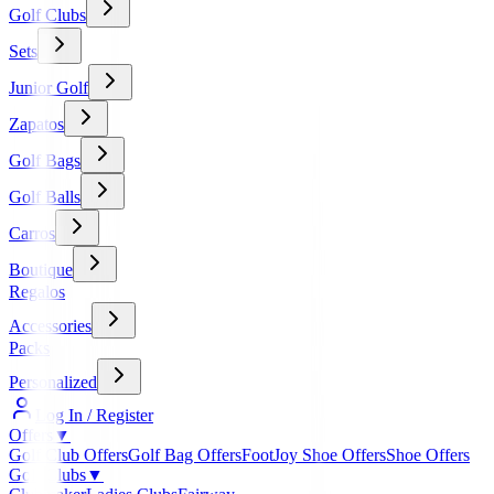
Golf Clubs
Sets
Junior Golf
Zapatos
Golf Bags
Golf Balls
Carros
Boutique
Regalos
Accessories
Packs
Personalized
Log In / Register
Offers
▼
Golf Club Offers
Golf Bag Offers
FootJoy Shoe Offers
Shoe Offers
Golf Clubs
▼