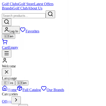
Golf Clubs
Golf Store
Latest Offers
Brands
Golf Club
About Us
Favorites
Log In
🇬🇧
en
Cart
Empty
Welcome
Language
🇪🇸
es
🇬🇧
en
Home
Full Catalog
Our Brands
Categories
Offers