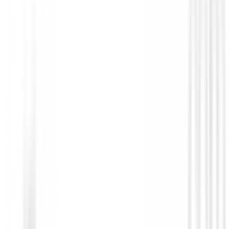
Bolsas de golf Impermeables
Bolsa de Golf Sun Mountain Cart bag 
Negro
€358.99
€338.99