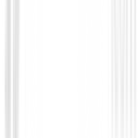
Bolsas de golf Impermeables
Bolsa de Golf Callaway Chase 14 Dry Ca
Navy/Fluo Yellow
€269.00
€239.00