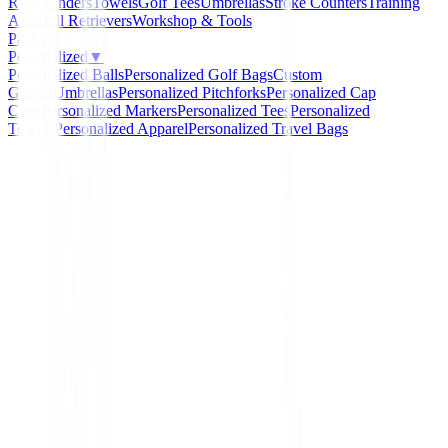
Rangefinders
Towels
Golf Tees
Umbrellas
Stroke Counters
Training
Aids
Ball Retrievers
Workshop & Tools
Packs
Personalized
▼
Personalized Balls
Personalized Golf Bags
Custom
Gloves
Umbrellas
Personalized Pitchforks
Personalized Cap
Clips
Personalized Markers
Personalized Tees
Personalized
Towels
Personalized Apparel
Personalized Travel Bags
Home
/
Bolsas de golf Impermeables
/
Bolsa de golf S
Cart bag H2NO C100 Azul
-
6
%
Sun Mountain
Bolsa de golf Sun Mount
Cart bag H2NO C100 Az
Ref:
5130931