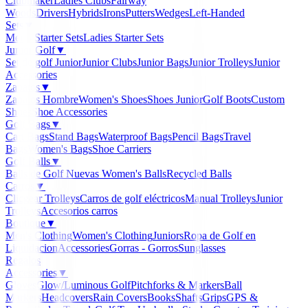
Clubmaker
Ladies Clubs
Fairway
Woods
Drivers
Hybrids
Irons
Putters
Wedges
Left-Handed
Sets
▼
Men's Starter Sets
Ladies Starter Sets
Junior Golf
▼
Set de golf Junior
Junior Clubs
Junior Bags
Junior Trolleys
Junior
Accessories
Zapatos
▼
Zapatos Hombre
Women's Shoes
Shoes Junior
Golf Boots
Custom
Shoes
Shoe Accessories
Golf Bags
▼
Cart Bags
Stand Bags
Waterproof Bags
Pencil Bags
Travel
Bags
Women's Bags
Shoe Carriers
Golf Balls
▼
Balls de Golf Nuevas
Women's Balls
Recycled Balls
Carros
▼
Clicgear Trolleys
Carros de golf eléctricos
Manual Trolleys
Junior
Trolleys
Accesorios carros
Boutique
▼
Men's Clothing
Women's Clothing
Juniors
Ropa de Golf en
Liquidacion
Accessories
Gorras - Gorros
Sunglasses
Regalos
Accessories
▼
Gloves
Glow/Luminous Golf
Pitchforks & Markers
Ball
Markers
Headcovers
Rain Covers
Books
Shafts
Grips
GPS &