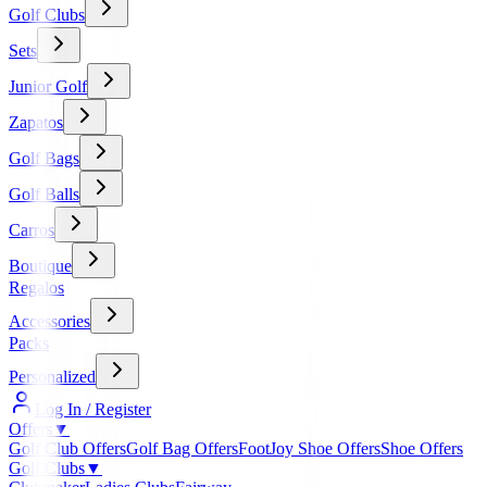
Golf Clubs
Sets
Junior Golf
Zapatos
Golf Bags
Golf Balls
Carros
Boutique
Regalos
Accessories
Packs
Personalized
Log In / Register
Offers
▼
Golf Club Offers
Golf Bag Offers
FootJoy Shoe Offers
Shoe Offers
Golf Clubs
▼