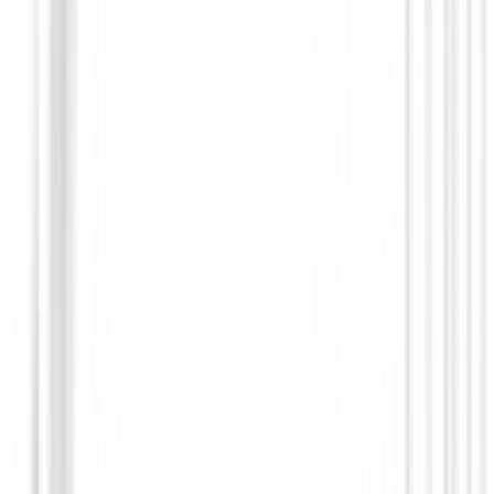
Bolsas de golf Impermeables
Bolsa XXIO 14 Wheatherproof Azul Cla
€399.00
€358.99