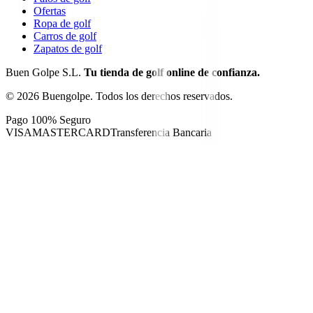
Ofertas
Ropa de golf
Carros de golf
Zapatos de golf
Buen Golpe S.L.
Tu tienda de golf online de confianza.
©
2026
Buengolpe.
Todos los derechos reservados.
Pago 100% Seguro
VISA
MASTERCARD
Transferencia Bancaria