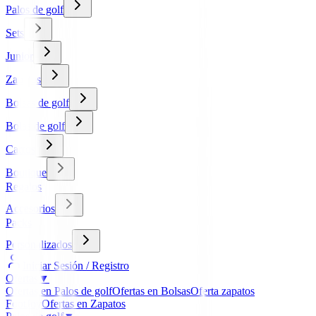
Palos de golf
Sets
Junior
Zapatos
Bolsas de golf
Bolas de golf
Carros
Boutique
Regalos
Accesorios
Packs
Personalizados
Iniciar Sesión / Registro
Ofertas
▼
Ofertas en Palos de golf
Ofertas en Bolsas
Oferta zapatos
FootJoy
Ofertas en Zapatos