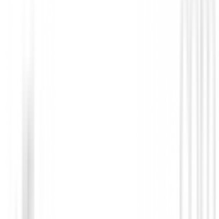
Alloy)
, un nuevo acero desarrollado por Cleveland G
redefine el tacto. Es un 10% más suave que el acero 
denso y notablemente duradero. Esta aleación única g
sensación superior, mayor tolerancia y una consistenci
precedentes en cada golpe. Además, sus propiedades re
óxido aseguran un rendimiento como nuevo durante m
HydraZip: Control de Spin Óptimo en C
Condición
La tecnología
HIDRAZIP
es un sistema avanzado de
frontales y líneas fresadas con láser, diseñado para
ma
rendimiento del spin
, incluso en condiciones de hu
Configuradas dinámicamente según el loft, estas micr
aseguran un equilibrio perfecto de spin en todos los á
ofreciéndote un control sin igual alrededor del green.
ZipCore: Mayor Consistencia y Toleranc
La tecnología
ZIPCORE
reemplaza el material más 
talón y el manguito con un material ligero, de baja de
amortigua las vibraciones. Este núcleo patentado acerc
gravedad al punto de impacto ideal, al mismo tiempo
el MOI
(Momento de Inercia). ¿El resultado? Más con