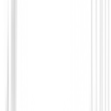
tus golpes y una tolerancia superior ante impactos des
Molienda de Bordes Anteriores Específico
Cada Juego
Elige la suela perfecta para tu estilo de swing:
Suela COMPLETA:
Con el borde de ataque 
redondeado, ideal para evitar bloqueos en cambi
pronunciados.
Suela MID:
Ofrece un borde ligeramente men
perfecta para una variedad de golpes.
Suela BAJA:
Con los bordes de ataque más afi
diseñada para swings con un ángulo de ataque 
Nuevo ADAPT Grind:
Con una redondez simil
MID, ofrece máxima versatilidad y ranuras de 
para golpes finos de cara abierta.
¿Por qué elegir el Wedge Cleve
Tour Satin 2025?