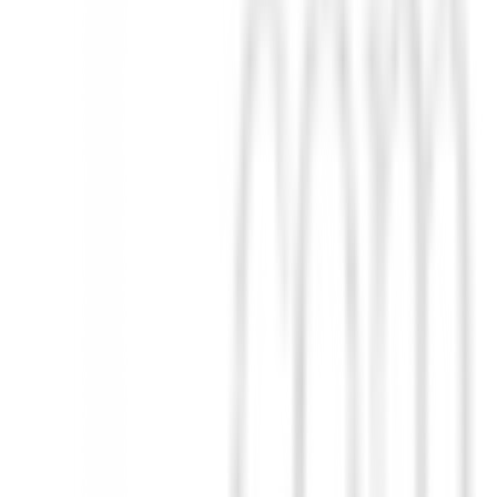
demás adaptado para complementarlo (estilo de manguera, puntera colgan
.
sin importar la longitud del eje que elija. Nuestro equipo de I+
eccionar ambas longitudes estándar. Además, ambas empuñaduras origina
o o la de pistol.