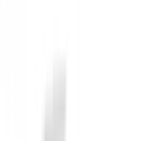
recto o de arco ligero. Una vez que seleccione su tip
alineación y agarre) para que pueda pararse con confi
SENSACIÓN DE SWING CONSISTENTE Cada putter HB SO
cuidadosamente cada forma de putter HB SOFT 2 en cad
mismo peso, por lo que la sensación de swing y la con
Sin opiniones
Todavía no hay opiniones para este producto.
Sé el primero en dejar una opinión cuando recibas tu 
Debes iniciar sesión para dejar una opinión sobre este
Iniciar Sesión
También te puede interesar