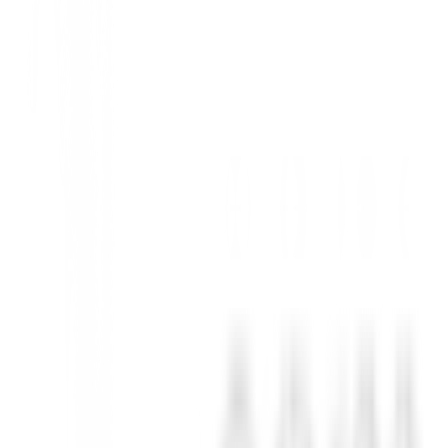
ponentes premium para golpes más verdaderos y una sensación de swin
ún tus especificaciones. Sí, estamos hablando del estilo del manguera, 
amente ajustado y casi personalizado a un precio óptimo.
 cara se expanden hacia el talón y la punta, equilibrando la tra
en cada putt, incluso en los fallos. Y para mantener distancias consisten
ustaron su patrón de planeado para una alineación óptima.
T 2 cuentan con nueve diseños cuidadosamente ensamblados para tip