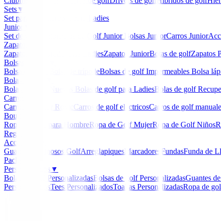
Clubmaker
Ladies
Maderas de golf
Drivers de golf
Hibridos de golf
Hier
Sets
▼
Set para Caballero
Set para Ladies
Junior
▼
Set de golf Junior
Palos de Golf Junior
Bolsas Junior
Carros Junior
Acc
Zapatos
▼
Zapatos Hombre
Zapatos Ladies
Zapatos Junior
Botas de golf
Zapatos P
Bolsas de golf
▼
Bolsa de carro
Bolsa de trípode
Bolsas de golf Impermeables
Bolsa láp
Bolas de golf
▼
Bolas de Golf Nuevas
Bolas de golf para Ladies
Bolas de golf Recup
Carros
▼
Carros Clicgear Rovic
Carros de golf eléctricos
Carros de golf manual
Boutique
▼
Ropa de Golf para Hombre
Ropa de Golf Mujer
Ropa de Golf Niños
R
Regalos
Accesorios
▼
Guantes
Luminosos Golf
Arreglapiques
Marcadores
Fundas
Funda de L
Packs
Personalizados
▼
Bolas de golf Personalizadas
Bolsas de golf Personalizadas
Guantes de
Personalizados
Tees Personalizados
Toallas Personalizadas
Ropa de gol
Inicio
/
Putters de golf
/
Putter Cleveland HB Soft 2 8S
-
15
%