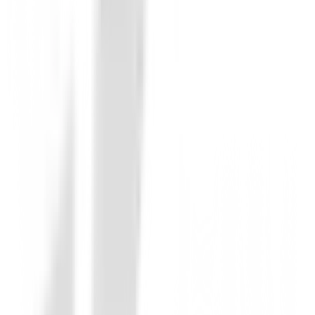
Putters de golf
Putter Cleveland HB Soft 2 Black - Retre