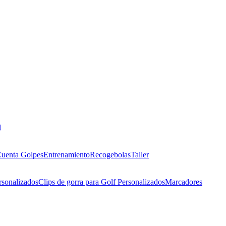
l
uenta Golpes
Entrenamiento
Recogebolas
Taller
rsonalizados
Clips de gorra para Golf Personalizados
Marcadores