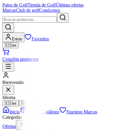
Palos de Golf
Tienda de Golf
Últimas ofertas
Marcas
Club de golf
Conócenos
Favoritos
Entrar
🇪🇸
es
Cesta
Sin productos
Bienvenido
Idioma
🇪🇸
es
🇬🇧
en
Inicio
Todo el Catálogo
Nuestras Marcas
Categorías
Ofertas