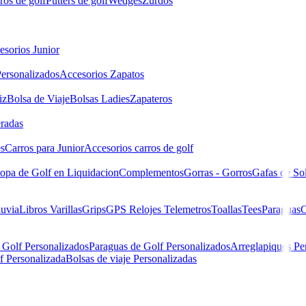
ros de golf
Putters de golf
Wedges
Zurdos
esorios Junior
ersonalizados
Accesorios Zapatos
iz
Bolsa de Viaje
Bolsas Ladies
Zapateros
eradas
es
Carros para Junior
Accesorios carros de golf
opa de Golf en Liquidacion
Complementos
Gorras - Gorros
Gafas de So
luvia
Libros
Varillas
Grips
GPS Relojes Telemetros
Toallas
Tees
Paraguas
C
 Golf Personalizados
Paraguas de Golf Personalizados
Arreglapiques Pe
f Personalizada
Bolsas de viaje Personalizadas