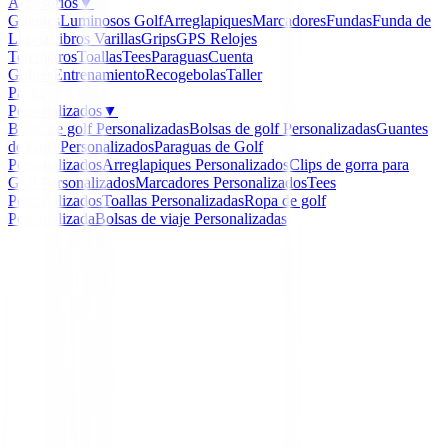
Accesorios
▼
Guantes
Luminosos Golf
Arreglapiques
Marcadores
Fundas
Funda de
Lluvia
Libros
Varillas
Grips
GPS Relojes
Telemetros
Toallas
Tees
Paraguas
Cuenta
Golpes
Entrenamiento
Recogebolas
Taller
Packs
Personalizados
▼
Bolas de golf Personalizadas
Bolsas de golf Personalizadas
Guantes
de Golf Personalizados
Paraguas de Golf
Personalizados
Arreglapiques Personalizados
Clips de gorra para
Golf Personalizados
Marcadores Personalizados
Tees
Personalizados
Toallas Personalizadas
Ropa de golf
Personalizada
Bolsas de viaje Personalizadas
Inicio
/
Polos Señora
/
Polo Nivo Unice Mujer
-
47
%
Nivo Golf
Polo Nivo Unice Mujer
Ref:
Unice