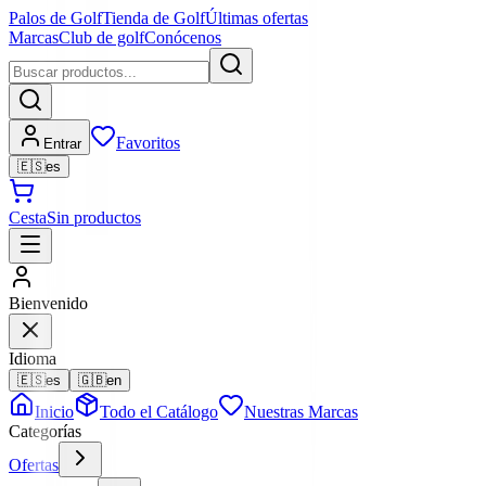
Palos de Golf
Tienda de Golf
Últimas ofertas
Marcas
Club de golf
Conócenos
Favoritos
Entrar
🇪🇸
es
Cesta
Sin productos
Bienvenido
Idioma
🇪🇸
es
🇬🇧
en
Inicio
Todo el Catálogo
Nuestras Marcas
Categorías
Ofertas