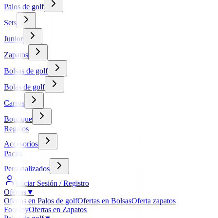
Palos de golf
Sets
Junior
Zapatos
Bolsas de golf
Bolas de golf
Carros
Boutique
Regalos
Accesorios
Packs
Personalizados
Iniciar Sesión / Registro
Ofertas
▼
Ofertas en Palos de golf
Ofertas en Bolsas
Oferta zapatos
FootJoy
Ofertas en Zapatos