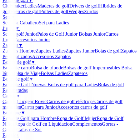
Palos de golf
▼
Clubmaker
Ladies
Maderas de golf
Drivers de golf
Hibridos de
golf
Hierros de golf
Putters de golf
Wedges
Zurdos
Sets
▼
Set para Caballero
Set para Ladies
Junior
▼
Set de golf Junior
Palos de Golf Junior
Bolsas Junior
Carros
Junior
Accesorios Junior
Zapatos
▼
Zapatos Hombre
Zapatos Ladies
Zapatos Junior
Botas de golf
Zapatos
Personalizados
Accesorios Zapatos
Bolsas de golf
▼
Bolsa de carro
Bolsa de trípode
Bolsas de golf Impermeables
Bolsa
lápiz
Bolsa de Viaje
Bolsas Ladies
Zapateros
Bolas de golf
▼
Bolas de Golf Nuevas
Bolas de golf para Ladies
Bolas de golf
Recuperadas
Carros
▼
Carros Clicgear Rovic
Carros de golf eléctricos
Carros de golf
manuales
Carros para Junior
Accesorios carros de golf
Boutique
▼
Ropa de Golf para Hombre
Ropa de Golf Mujer
Ropa de Golf
Niños
Ropa de Golf en Liquidacion
Complementos
Gorras -
Gorros
Gafas de Sol
Regalos