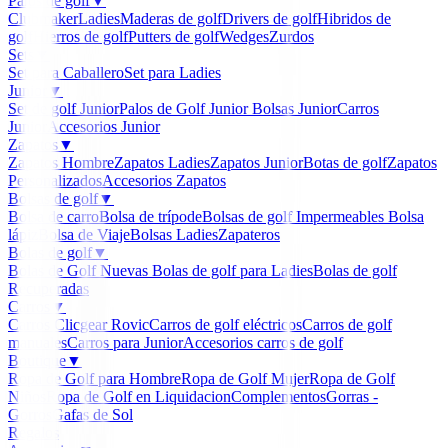
Palos de golf
▼
Clubmaker
Ladies
Maderas de golf
Drivers de golf
Hibridos de
golf
Hierros de golf
Putters de golf
Wedges
Zurdos
Sets
▼
Set para Caballero
Set para Ladies
Junior
▼
Set de golf Junior
Palos de Golf Junior
Bolsas Junior
Carros
Junior
Accesorios Junior
Zapatos
▼
Zapatos Hombre
Zapatos Ladies
Zapatos Junior
Botas de golf
Zapatos
Personalizados
Accesorios Zapatos
Bolsas de golf
▼
Bolsa de carro
Bolsa de trípode
Bolsas de golf Impermeables
Bolsa
lápiz
Bolsa de Viaje
Bolsas Ladies
Zapateros
Bolas de golf
▼
Bolas de Golf Nuevas
Bolas de golf para Ladies
Bolas de golf
Recuperadas
Carros
▼
Carros Clicgear Rovic
Carros de golf eléctricos
Carros de golf
manuales
Carros para Junior
Accesorios carros de golf
Boutique
▼
Ropa de Golf para Hombre
Ropa de Golf Mujer
Ropa de Golf
Niños
Ropa de Golf en Liquidacion
Complementos
Gorras -
Gorros
Gafas de Sol
Regalos