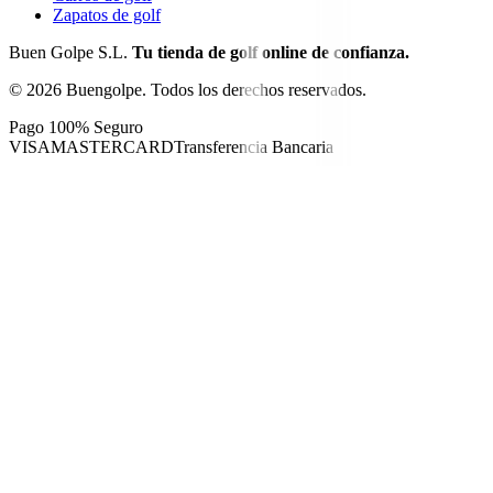
Zapatos de golf
Buen Golpe S.L.
Tu tienda de golf online de confianza.
©
2026
Buengolpe.
Todos los derechos reservados.
Pago 100% Seguro
VISA
MASTERCARD
Transferencia Bancaria