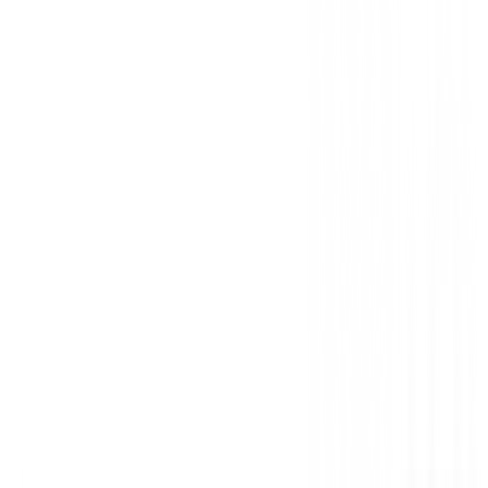
Todavía no hay opiniones para este producto.
Sé el primero en dejar una opinión cuando recibas tu 
Debes iniciar sesión para dejar una opinión sobre este
Iniciar Sesión
También te puede interesar