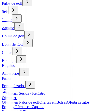
Palos de golf
Sets
Junior
Zapatos
Bolsas de golf
Bolas de golf
Carros
Boutique
Regalos
Accesorios
Packs
Personalizados
Iniciar Sesión / Registro
Ofertas
▼
Ofertas en Palos de golf
Ofertas en Bolsas
Oferta zapatos
FootJoy
Ofertas en Zapatos