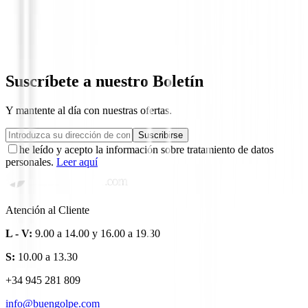
Hierros de golf
Hierros Callaway Quantum Max ( 6 al P
824,99 €
Suscríbete a nuestro Boletín
Y mantente al día con nuestras ofertas.
Suscribirse
he leído y acepto la información sobre tratamiento de datos
personales.
Leer aquí
Atención al Cliente
L - V:
9.00 a 14.00 y 16.00 a 19.30
S:
10.00 a 13.30
+34 945 281 809
info@buengolpe.com