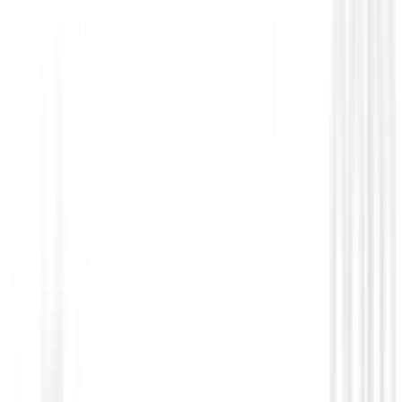
34,99 €
25,00 €