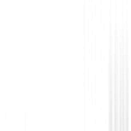
Gorras - Gorros
Gorra callaway tour Quantum Azul/Amar