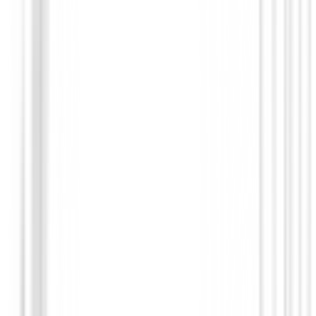
Hierros Callaway Quantum Max OS Muje
PW )
824,99 €