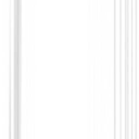
Faldas Vestidos
Odetta Ladies Printed Skort - White/Neot
104,99 €
34,99 €
Desde