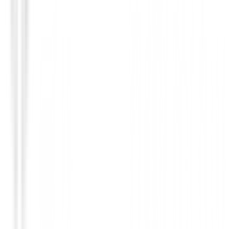
Faldas Vestidos
Falda Ping Odetta Ref.P93736