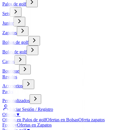
Palos de golf
Sets
Junior
Zapatos
Bolsas de golf
Bolas de golf
Carros
Boutique
Regalos
Accesorios
Packs
Personalizados
Iniciar Sesión / Registro
Ofertas
▼
Ofertas en Palos de golf
Ofertas en Bolsas
Oferta zapatos
FootJoy
Ofertas en Zapatos