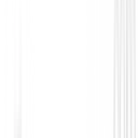
Faldas Vestidos
Falda Nivo Marika Amarilla
68,99 €
34,99 €
Desde