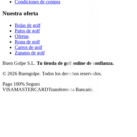
Condiciones de compra
Nuestra oferta
Bolas de golf
Palos de golf
Ofertas
Ropa de golf
Carros de golf
Zapatos de golf
Buen Golpe S.L.
Tu tienda de golf online de confianza.
©
2026
Buengolpe.
Todos los derechos reservados.
Pago 100% Seguro
VISA
MASTERCARD
Transferencia Bancaria