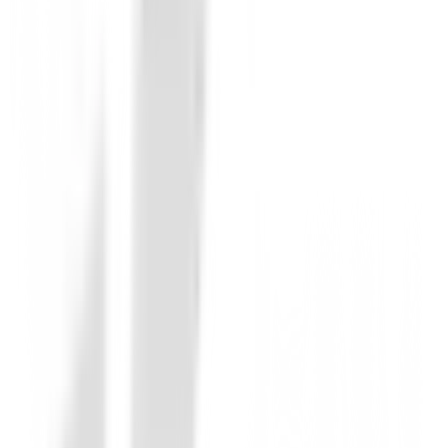
Gorras - Gorros
Gorra callaway tour Quantum Azul/Amar
34,99 €
25,00 €