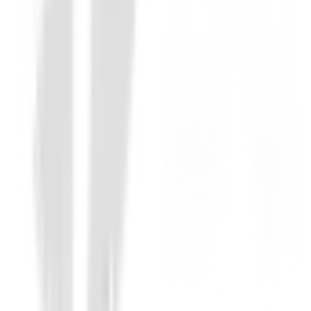
Hierros de golf
Hierros Callaway Quantum Max OS Muje