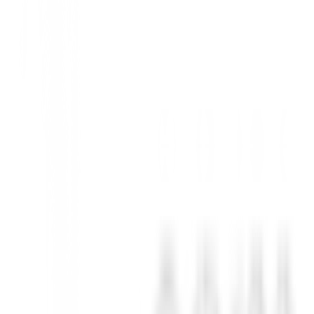
más inteligente, desarrollada por IA, que ahora tiene en cuenta la inte
 modelado avanzado de IA para optimizar la velocidad, el efecto, el lanz
a mayor tolerancia, una dispersión más ajustada y una ubicación precisa
ero, incorpora nuestro Chasis de Carbono 360° para ahorrar peso y au
esfuerzo.