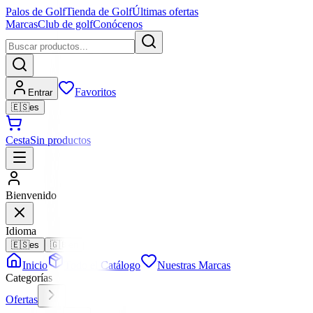
Palos de Golf
Tienda de Golf
Últimas ofertas
Marcas
Club de golf
Conócenos
Favoritos
Entrar
🇪🇸
es
Cesta
Sin productos
Bienvenido
Idioma
🇪🇸
es
🇬🇧
en
Inicio
Todo el Catálogo
Nuestras Marcas
Categorías
Ofertas