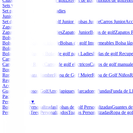
Clubmaker
Ladies
Maderas de golf
Drivers de golf
Hibridos de golf
Hier
Sets
▼
Set para Caballero
Set para Ladies
Junior
▼
Set de golf Junior
Palos de Golf Junior
Bolsas Junior
Carros Junior
Acc
Zapatos
▼
Zapatos Hombre
Zapatos Ladies
Zapatos Junior
Botas de golf
Zapatos P
Bolsas de golf
▼
Bolsa de carro
Bolsa de trípode
Bolsas de golf Impermeables
Bolsa láp
Bolas de golf
▼
Bolas de Golf Nuevas
Bolas de golf para Ladies
Bolas de golf Recup
Carros
▼
Carros Clicgear Rovic
Carros de golf eléctricos
Carros de golf manual
Boutique
▼
Ropa de Golf para Hombre
Ropa de Golf Mujer
Ropa de Golf Niños
R
Regalos
Accesorios
▼
Guantes
Luminosos Golf
Arreglapiques
Marcadores
Fundas
Funda de L
Packs
Personalizados
▼
Bolas de golf Personalizadas
Bolsas de golf Personalizadas
Guantes de
Personalizados
Tees Personalizados
Toallas Personalizadas
Ropa de gol
Inicio
/
Drivers de golf
/
Driver Callaway Quantum Max 
-
10
%