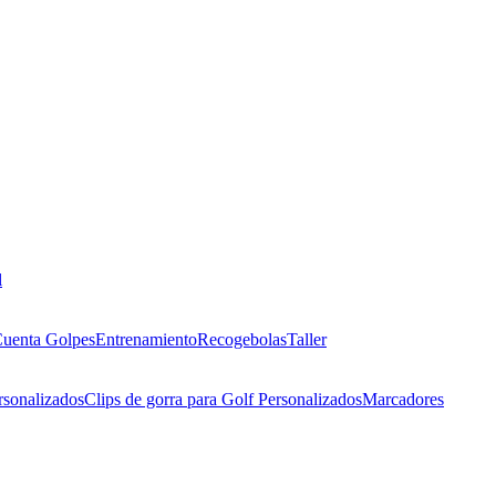
l
uenta Golpes
Entrenamiento
Recogebolas
Taller
rsonalizados
Clips de gorra para Golf Personalizados
Marcadores