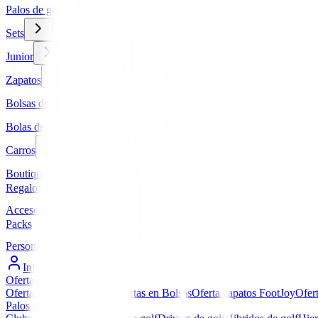
Palos de golf
Sets
Junior
Zapatos
Bolsas de golf
Bolas de golf
Carros
Boutique
Regalos
Accesorios
Packs
Personalizados
Iniciar Sesión / Registro
Ofertas
▼
Ofertas en Palos de golf
Ofertas en Bolsas
Oferta zapatos FootJoy
Ofer
Palos de golf
▼