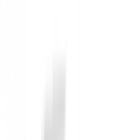
Forma fácil de golpear y que inspira confianza Forma fá
con confianza.
Sin opiniones
Todavía no hay opiniones para este producto.
Sé el primero en dejar una opinión cuando recibas tu 
Debes iniciar sesión para dejar una opinión sobre este
Iniciar Sesión
También te puede interesar