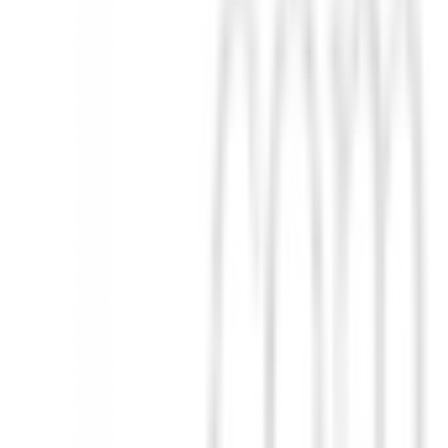
que se ve y se siente fácil de golpear, lo que ayuda a preparar el swing 