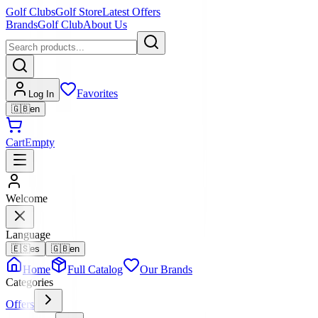
Golf Clubs
Golf Store
Latest Offers
Brands
Golf Club
About Us
Favorites
Log In
🇬🇧
en
Cart
Empty
Welcome
Language
🇪🇸
es
🇬🇧
en
Home
Full Catalog
Our Brands
Categories
Offers