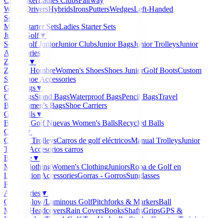
Clubmaker
Ladies Clubs
Fairway
Woods
Drivers
Hybrids
Irons
Putters
Wedges
Left-Handed
Sets
▼
Men's Starter Sets
Ladies Starter Sets
Junior Golf
▼
Set de golf Junior
Junior Clubs
Junior Bags
Junior Trolleys
Junior
Accessories
Zapatos
▼
Zapatos Hombre
Women's Shoes
Shoes Junior
Golf Boots
Custom
Shoes
Shoe Accessories
Golf Bags
▼
Cart Bags
Stand Bags
Waterproof Bags
Pencil Bags
Travel
Bags
Women's Bags
Shoe Carriers
Golf Balls
▼
Balls de Golf Nuevas
Women's Balls
Recycled Balls
Carros
▼
Clicgear Trolleys
Carros de golf eléctricos
Manual Trolleys
Junior
Trolleys
Accesorios carros
Boutique
▼
Men's Clothing
Women's Clothing
Juniors
Ropa de Golf en
Liquidacion
Accessories
Gorras - Gorros
Sunglasses
Regalos
Accessories
▼
Gloves
Glow/Luminous Golf
Pitchforks & Markers
Ball
Markers
Headcovers
Rain Covers
Books
Shafts
Grips
GPS &