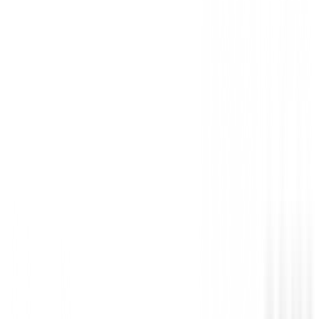
There are no reviews for this product yet.
Be the first to leave a review when you receive your o
You must log in to leave a review for this product.
Log In
You may also be interested in