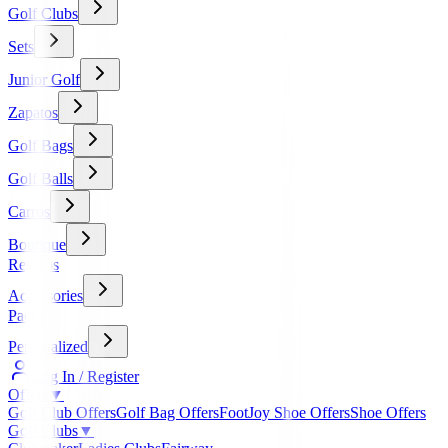
Golf Clubs
Sets
Junior Golf
Zapatos
Golf Bags
Golf Balls
Carros
Boutique
Regalos
Accessories
Packs
Personalized
Log In / Register
Offers
▼
Golf Club Offers
Golf Bag Offers
FootJoy Shoe Offers
Shoe Offers
Golf Clubs
▼