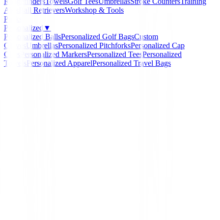
Rangefinders
Towels
Golf Tees
Umbrellas
Stroke Counters
Training
Aids
Ball Retrievers
Workshop & Tools
Packs
Personalized
▼
Personalized Balls
Personalized Golf Bags
Custom
Gloves
Umbrellas
Personalized Pitchforks
Personalized Cap
Clips
Personalized Markers
Personalized Tees
Personalized
Towels
Personalized Apparel
Personalized Travel Bags
Home
/
Cuenta Golpes
/
Cuentagolpes de golf Longridg
Longridge
Cuentagolpes de golf
Longridge
Ref:
3045050086465