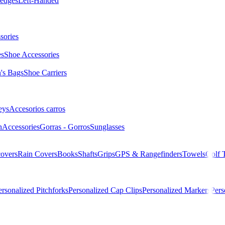
edges
Left-Handed
sories
es
Shoe Accessories
s Bags
Shoe Carriers
eys
Accesorios carros
n
Accessories
Gorras - Gorros
Sunglasses
overs
Rain Covers
Books
Shafts
Grips
GPS & Rangefinders
Towels
Golf 
ersonalized Pitchforks
Personalized Cap Clips
Personalized Markers
Pers