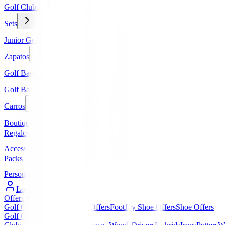
Golf Clubs
Sets
Junior Golf
Zapatos
Golf Bags
Golf Balls
Carros
Boutique
Regalos
Accessories
Packs
Personalized
Log In / Register
Offers
▼
Golf Club Offers
Golf Bag Offers
FootJoy Shoe Offers
Shoe Offers
Golf Clubs
▼