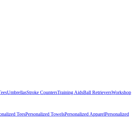
Tees
Umbrellas
Stroke Counters
Training Aids
Ball Retrievers
Workshop
onalized Tees
Personalized Towels
Personalized Apparel
Personalized