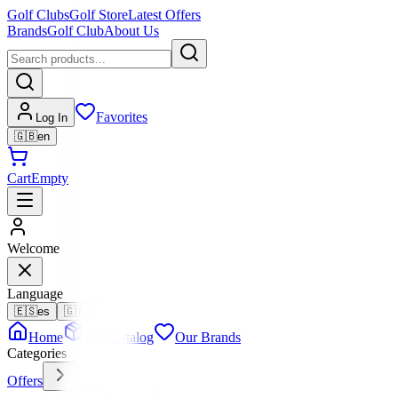
Golf Clubs
Golf Store
Latest Offers
Brands
Golf Club
About Us
Favorites
Log In
🇬🇧
en
Cart
Empty
Welcome
Language
🇪🇸
es
🇬🇧
en
Home
Full Catalog
Our Brands
Categories
Offers