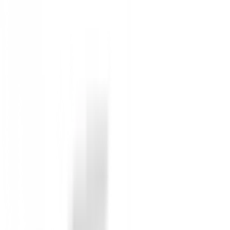
Diseño Compacto y Ligero:
Fácil de transport
Construcción Robusta:
Fabricado para resisti
Color Atractivo:
Disponible en un vibrante colo
Mejora tu concentración y agiliza tus rondas. Con el
C
¡Consigue el tuyo hoy en BuenGolpe y eleva tu exp
No reviews
There are no reviews for this product yet.
Be the first to leave a review when you receive your o
You must log in to leave a review for this product.
Log In
You may also be interested in