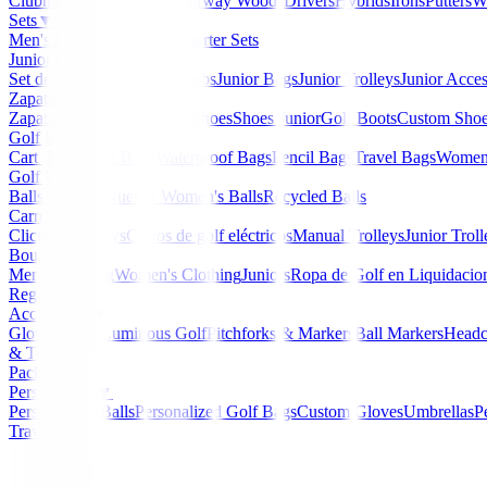
Clubmaker
Ladies Clubs
Fairway Woods
Drivers
Hybrids
Irons
Putters
W
Sets
▼
Men's Starter Sets
Ladies Starter Sets
Junior Golf
▼
Set de golf Junior
Junior Clubs
Junior Bags
Junior Trolleys
Junior Acces
Zapatos
▼
Zapatos Hombre
Women's Shoes
Shoes Junior
Golf Boots
Custom Sho
Golf Bags
▼
Cart Bags
Stand Bags
Waterproof Bags
Pencil Bags
Travel Bags
Women'
Golf Balls
▼
Balls de Golf Nuevas
Women's Balls
Recycled Balls
Carros
▼
Clicgear Trolleys
Carros de golf eléctricos
Manual Trolleys
Junior Troll
Boutique
▼
Men's Clothing
Women's Clothing
Juniors
Ropa de Golf en Liquidacio
Regalos
Accessories
▼
Gloves
Glow/Luminous Golf
Pitchforks & Markers
Ball Markers
Headc
& Tools
Packs
Personalized
▼
Personalized Balls
Personalized Golf Bags
Custom Gloves
Umbrellas
P
Travel Bags
Home
/
Cuenta Golpes
/
Cuentagolpes 2 jugadores